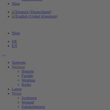
Shop
Shop
DE
EN
Startseite
Weingut
Historie
Familie
Weinbau
Keller
Lagen
Weine
Sortiment
Weinstil
Subskriptionen