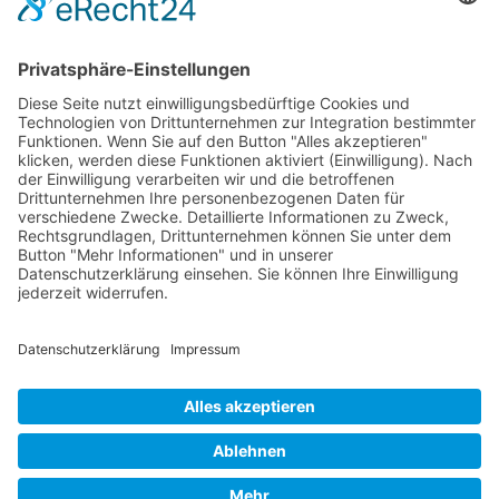
Förderung für seine Leistungen:
In der Agrar- und Klimamaßnahme:
Umweltschonender Steil- und Steilstlagenweinbau und
Biotechnische Pflanzenschutzverfahren im Weinbau
und
Umwandlung einzelner Ackerflächen in Grünland
Sprühdrohne, Steillagenraupe mit Transportanhänger, Tankanlage
für Pflanzenschutz und Pfahldücker Weinlagertanks mit
Doppelmantel und Temperatursteuerung.
Weingut Maximin Grünhaus
Maximin Grünhaus 1
54318 Mertesdorf
Impressum
Datenschutz