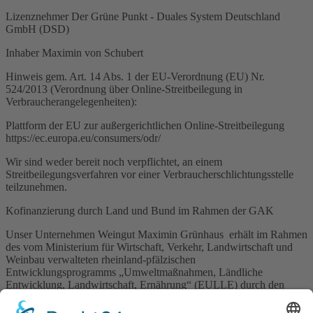
Lizenznehmer Der Grüne Punkt - Duales System Deutschland
GmbH (DSD)
Inhaber Maximin von Schubert
Hinweis gem. Art. 14 Abs. 1 der EU-Verordnung (EU) Nr.
524/2013 (Verordnung über Online-Streitbeilegung in
Verbraucherangelegenheiten):
Plattform der EU zur außergerichtlichen Online-Streitbeilegung
https://ec.europa.eu/consumers/odr/
Wir sind weder bereit noch verpflichtet, an einem
Streitbeilegungsverfahren vor einer Verbraucherschlichtungsstelle
teilzunehmen.
Kofinanzierung durch Land und Bund im Rahmen der GAK
Unser Unternehmen Weingut Maximin Grünhaus erhält im Rahmen
des vom Ministerium für Wirtschaft, Verkehr, Landwirtschaft und
Weinbau verwalteten rheinland-pfälzischen
Entwicklungsprogramms „Umweltmaßnahmen, Ländliche
Entwicklung, Landwirtschaft, Ernährung“ (EULLE) durch den
Europäischen Landwirtschaftsfonds für die Entwicklung des
ländlichen Raums (ELER) kofinanziert durch das Land eine