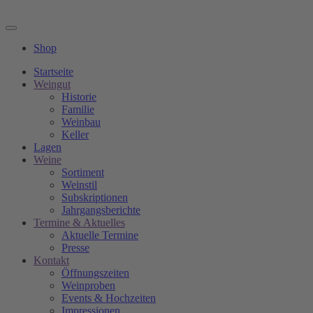
Shop
Startseite
Weingut
Historie
Familie
Weinbau
Keller
Lagen
Weine
Sortiment
Weinstil
Subskriptionen
Jahrgangsberichte
Termine & Aktuelles
Aktuelle Termine
Presse
Kontakt
Öffnungszeiten
Weinproben
Events & Hochzeiten
Impressionen